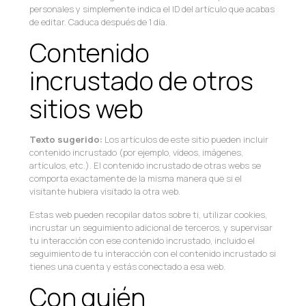
personales y simplemente indica el ID del artículo que acabas
de editar. Caduca después de 1 día.
Contenido
incrustado de otros
sitios web
Texto sugerido:
Los artículos de este sitio pueden incluir
contenido incrustado (por ejemplo, vídeos, imágenes,
artículos, etc.). El contenido incrustado de otras webs se
comporta exactamente de la misma manera que si el
visitante hubiera visitado la otra web.
Estas web pueden recopilar datos sobre ti, utilizar cookies,
incrustar un seguimiento adicional de terceros, y supervisar
tu interacción con ese contenido incrustado, incluido el
seguimiento de tu interacción con el contenido incrustado si
tienes una cuenta y estás conectado a esa web.
Con quién