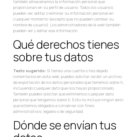
también almacenamos la información personal que
proporcionan en su perfil de usuario. Todos los usuarios
pueden ver, editar o eliminar su información personal en
cualquier momento (excepto que no pueden cambiar su
nombre de usuario). Los administradores de la web también
pueden ver y editar esa información.
Qué derechos tienes
sobre tus datos
Texto sugerido:
Si tienes una cuenta o has dejado
comentarios en esta web, puedes solicitar recibir un archivo
de exportación de los datos personales que tenemos sobre ti,
incluyendo cualquier dato que nos hayas proporcionado.
También puedes solicitar que eliminemos cualquier dato
personal que tengamos sobre ti. Esto no incluye ningún dato
que estemos obligados a conservar con fines
administrativos, legales o de seguridad.
Dónde se envían tus