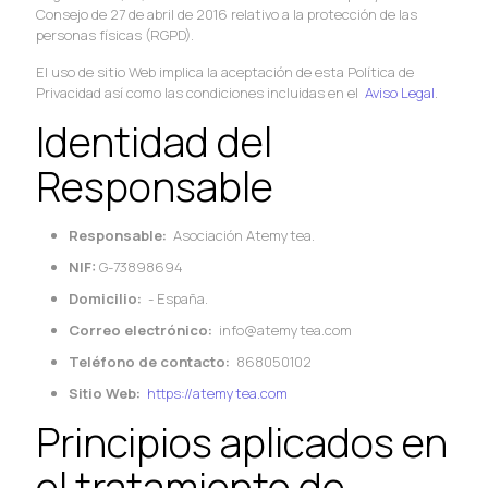
Consejo de 27 de abril de 2016 relativo a la protección de las
personas físicas (RGPD).
El uso de sitio Web implica la aceptación de esta Política de
Privacidad así como las condiciones incluidas en el
Aviso Legal
.
Identidad del
Responsable
Responsable:
Asociación Atemytea.
NIF:
G-73898694
Domicilio:
- España.
Correo electrónico:
info@atemytea.com
Teléfono de contacto:
868050102
Sitio Web:
https://atemytea.com
Principios aplicados en
el tratamiento de