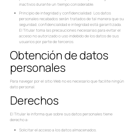
inactivos durante un tiempo considerable.
Principio de integridad y confidencialidad: Los datos
personales recabados serán tratados de tal manera que su
seguridad, confidencialidad e integridad está garantizada.
El Titular toma las precauciones necesarias para evitar el
acceso no autorizado o uso indebido de los datos de sus
usuarios por parte de terceros.
Obtención de datos
personales
Para navegar por el sitio Web no es necesario que facilite ningún
dato personal.
Derechos
El Titular le informa que sobre sus datos personales tiene
derecho a:
Solicitar el acceso a los datos almacenados.