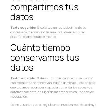
compartimos tus
datos
Texto sugerido:
Si solicitas un restablecimiento de
contraseña, tu dirección IP será incluida en el correo
electrónico de restablecimiento.
Cuánto tiempo
conservamos tus
datos
Texto sugerido:
Si dejas un comentario, el comentario y
sus metadatos se conservan indefinidamente. Esto es para
que podamos reconocer y aprobar comentarios sucesivos
automáticamente, en lugar de mantenerlos en una cola de
moderación.
De los usuarios que se registran en nuestra web (si los hay),